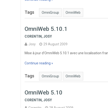
Tags
OmniGroup
OmniWeb
OmniWeb 5.10.1
CORENTIN
,
JOSY
Josy
29 August 2009
Mise à jour d’OmniWeb 5.10.1 avec une localisation fra
Continue reading »
Tags
OmniGroup
OmniWeb
OmniWeb 5.10
CORENTIN
,
JOSY
Corentin
28 August 2009