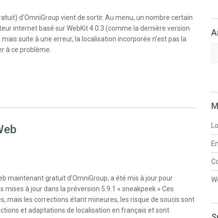
atuit) d’OmniGroup vient de sortir. Au menu, un nombre certain
teur internet basé sur WebKit 4.0.3 (comme la dernière version
A
 mais suite à une erreur, la localisation incorporée n’est pas la
Ar
er à ce problème.
M
Lo
Web
En
C
Web maintenant gratuit d’OmniGroup, a été mis à jour pour
W
ns mises à jour dans la préversion 5.9.1 « sneakpeek » Ces
, mais les corrections étant mineures, les risque de soucis sont
ections et adaptations de localisation en français et sont
S