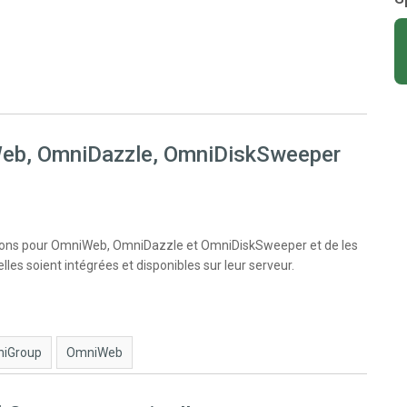
iWeb, OmniDazzle, OmniDiskSweeper
isations pour OmniWeb, OmniDazzle et OmniDiskSweeper et de les
lles soient intégrées et disponibles sur leur serveur.
iGroup
OmniWeb