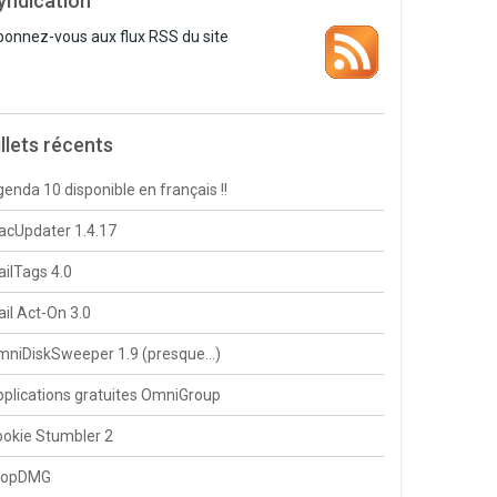
yndication
onnez-vous aux flux RSS du site
illets récents
enda 10 disponible en français !!
cUpdater 1.4.17
ilTags 4.0
il Act-On 3.0
mniDiskSweeper 1.9 (presque…)
plications gratuites OmniGroup
okie Stumbler 2
ropDMG