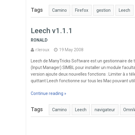
Tags
Camino
Firefox
gestion
Leech
Leech v1.1.1
RONALD
r.leroux
19 May 2008
Leech de ManyTricks Software est un gestionnaire de té
(Input Manager) SIMBL pour installer un module faculta
version ajoute deux nouvelles fonctions : Limiter à x t
quittant Leech fonctionne sur tous les Mac pouvant uti
Continue reading »
Tags
Camino
Leech
navigateur
Omni
Posts