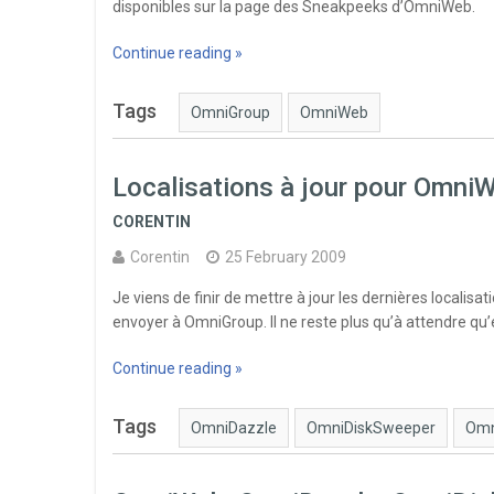
disponibles sur la page des Sneakpeeks d’OmniWeb.
Continue reading »
Tags
OmniGroup
OmniWeb
Localisations à jour pour Omn
CORENTIN
Corentin
25 February 2009
Je viens de finir de mettre à jour les dernières local
envoyer à OmniGroup. Il ne reste plus qu’à attendre qu’e
Continue reading »
Tags
OmniDazzle
OmniDiskSweeper
Omn