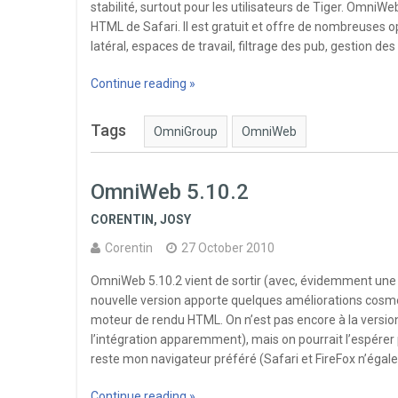
stabilité, surtout pour les utilisateurs de Tiger. Omni
HTML de Safari. Il est gratuit et offre de nombreuses 
latéral, espaces de travail, filtrage des pub, gestion des
Continue reading »
Tags
OmniGroup
OmniWeb
OmniWeb 5.10.2
CORENTIN
,
JOSY
Corentin
27 October 2010
OmniWeb 5.10.2 vient de sortir (avec, évidemment une l
nouvelle version apporte quelques améliorations cosmé
moteur de rendu HTML. On n’est pas encore à la version 
l’intégration apparemment), mais on pourrait l’espérer 
reste mon navigateur préféré (Safari et FireFox n’égal
Continue reading »