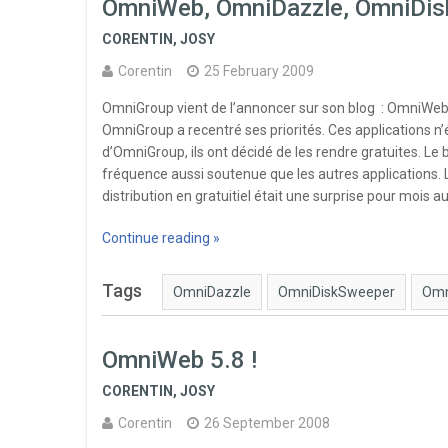
OmniWeb, OmniDazzle, OmniDisk
CORENTIN
,
JOSY
Corentin
25 February 2009
OmniGroup vient de l’annoncer sur son blog : OmniWe
OmniGroup a recentré ses priorités. Ces applications n’
d’OmniGroup, ils ont décidé de les rendre gratuites. Le b
fréquence aussi soutenue que les autres applications. La
distribution en gratuitiel était une surprise pour mois aus
Continue reading »
Tags
OmniDazzle
OmniDiskSweeper
Omn
OmniWeb 5.8 !
CORENTIN
,
JOSY
Corentin
26 September 2008