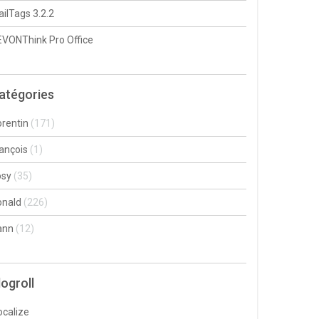
ilTags 3.2.2
VONThink Pro Office
atégories
rentin
(171)
ançois
(1)
osy
(35)
onald
(226)
ann
(12)
logroll
ocalize