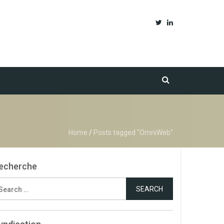
Home
/
Posts tagged "OmniWeb"
echerche
earch
r: