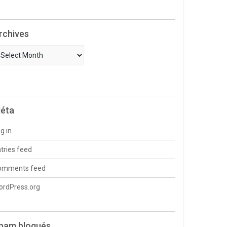
rchives
chives
éta
g in
tries feed
omments feed
ordPress.org
pam bloqués