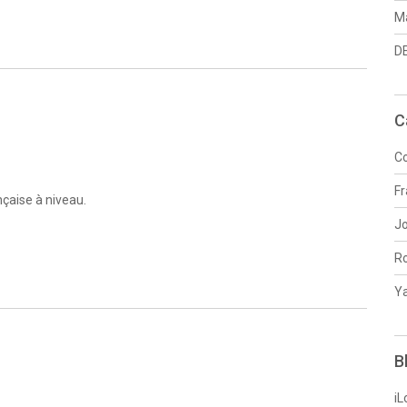
Ma
DE
C
Co
Fr
nçaise à niveau.
J
R
Y
B
iL