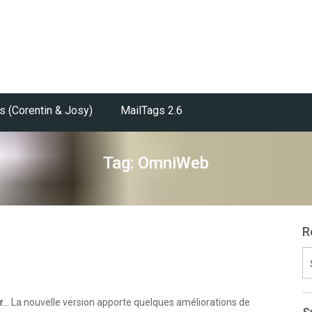
s (Corentin & Josy)
MailTags 2.6
Tag: OmniWeb
R
S
fo
r…
La nouvelle version apporte quelques améliorations de