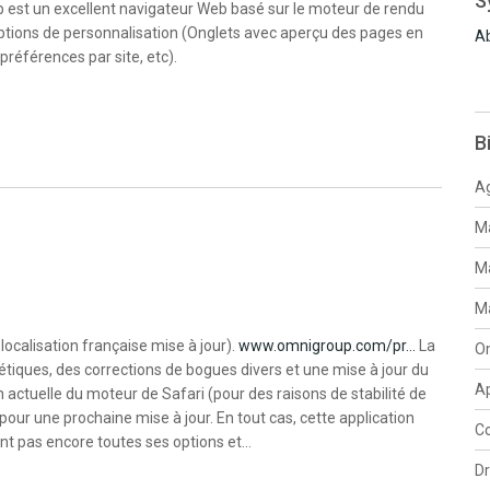
S
Web est un excellent navigateur Web basé sur le moteur de rendu
options de personnalisation (Onglets avec aperçu des pages en
Ab
 préférences par site, etc).
B
Ag
Ma
Ma
Ma
ocalisation française mise à jour).
www.omnigroup.com/pr…
La
O
tiques, des corrections de bogues divers et une mise à jour du
Ap
actuelle du moteur de Safari (pour des raisons de stabilité de
pour une prochaine mise à jour. En tout cas, cette application
Co
ent pas encore toutes ses options et…
D