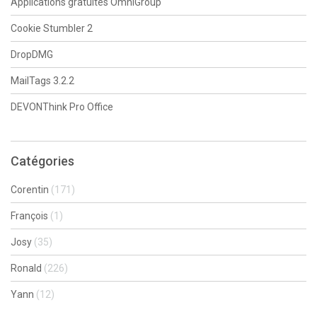
Applications gratuites OmniGroup
Cookie Stumbler 2
DropDMG
MailTags 3.2.2
DEVONThink Pro Office
Catégories
Corentin
(171)
François
(1)
Josy
(35)
Ronald
(226)
Yann
(12)