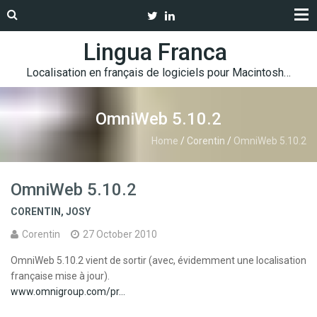
Lingua Franca
Localisation en français de logiciels pour Macintosh…
OmniWeb 5.10.2
Home
/
Corentin
/
OmniWeb 5.10.2
OmniWeb 5.10.2
CORENTIN
,
JOSY
Corentin
27 October 2010
OmniWeb 5.10.2 vient de sortir (avec, évidemment une localisation
française mise à jour).
www.omnigroup.com/pr…