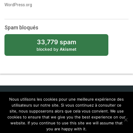
WordPress.org
Spam bloqués
33,779 spam
blocked by
Akismet
Nous utilisons les cookies pour une meilleure expérience des
utilisateurs sur notre site. Si vous continuez à consulter ce
Idol Corporate
site, nous supposerons alors que cela vous convient. We use
cookies to ensure that we give you the best experience on our
Contacts
Feral Interactive
Localisations (Corentin & Josy)
website. If you continue to use this site we will assume that
MailTags 2.6
you are happy with it.
© 2026
Lingua Franca , tous droits réservés