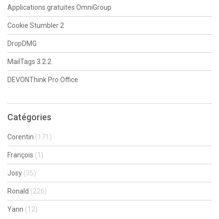
Applications gratuites OmniGroup
Cookie Stumbler 2
DropDMG
MailTags 3.2.2
DEVONThink Pro Office
Catégories
Corentin
(171)
François
(1)
Josy
(35)
Ronald
(226)
Yann
(12)