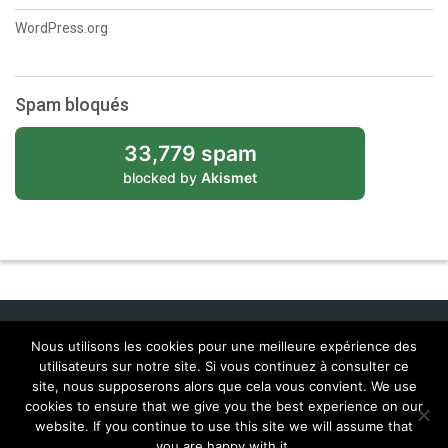
WordPress.org
Spam bloqués
33,779 spam
blocked by
Akismet
Nous utilisons les cookies pour une meilleure expérience des
utilisateurs sur notre site. Si vous continuez à consulter ce
Idol Corporate
site, nous supposerons alors que cela vous convient. We use
cookies to ensure that we give you the best experience on our
Contacts
Feral Interactive
Localisations (Corentin & Josy)
website. If you continue to use this site we will assume that
MailTags 2.6
you are happy with it.