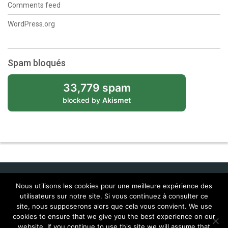
Comments feed
WordPress.org
Spam bloqués
33,779 spam
blocked by
Akismet
Nous utilisons les cookies pour une meilleure expérience des
utilisateurs sur notre site. Si vous continuez à consulter ce
Idol Corporate
site, nous supposerons alors que cela vous convient. We use
cookies to ensure that we give you the best experience on our
Contacts
Feral Interactive
Localisations (Corentin & Josy)
website. If you continue to use this site we will assume that