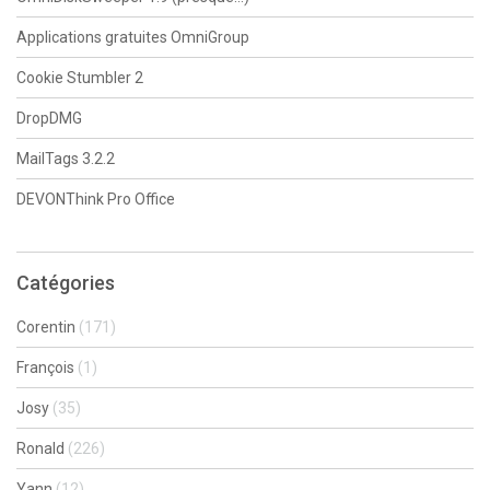
Applications gratuites OmniGroup
Cookie Stumbler 2
DropDMG
MailTags 3.2.2
DEVONThink Pro Office
Catégories
Corentin
(171)
François
(1)
Josy
(35)
Ronald
(226)
Yann
(12)