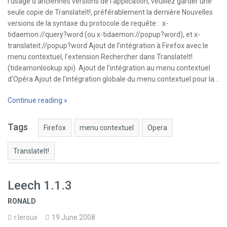
l’usage d’anciennes versions de l’application, veuillez garder une
seule copie de TranslateIt!, préférablement la dernière Nouvelles
versions de la syntaxe du protocole de requête : x-
tidaemon://query?word (ou x-tidaemon://popup?word), et x-
translateit://popup?word Ajout de l’intégration à Firefox avec le
menu contextuel, l’extension Rechercher dans TranslateIt!
(tideamonlookup.xpi) Ajout de l’intégration au menu contextuel
d’Opéra Ajout de l’intégration globale du menu contextuel pour la…
Continue reading »
Tags
Firefox
menu contextuel
Opera
TranslateIt!
Leech 1.1.3
RONALD
r.leroux
19 June 2008