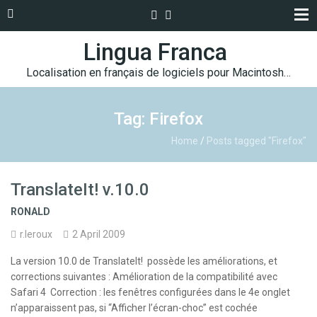
Lingua Franca
Localisation en français de logiciels pour Macintosh…
Tag: Firefox
Home
/
Posts tagged "Firefox"
TranslateIt! v.10.0
RONALD
r.leroux
2 April 2009
La version 10.0 de TranslateIt! possède les améliorations, et
corrections suivantes : Amélioration de la compatibilité avec
Safari 4 Correction : les fenêtres configurées dans le 4e onglet
n’apparaissent pas, si “Afficher l’écran-choc” est cochée