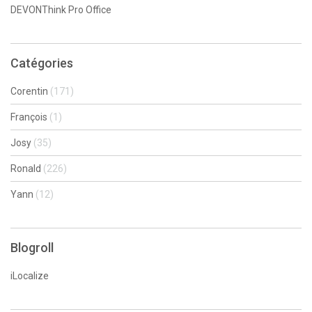
DEVONThink Pro Office
Catégories
Corentin
(171)
François
(1)
Josy
(35)
Ronald
(226)
Yann
(12)
Blogroll
iLocalize