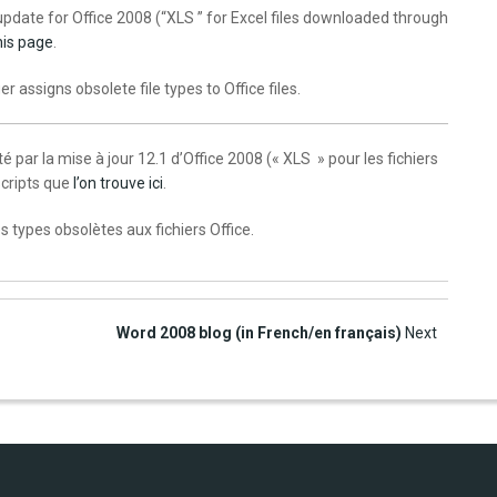
update for Office 2008 (“XLS ” for Excel files downloaded through
his page
.
 assigns obsolete file types to Office files.
 par la mise à jour 12.1 d’Office 2008 (« XLS » pour les fichiers
scripts que
l’on trouve ici
.
es types obsolètes aux fichiers Office.
Word 2008 blog (in French/en français)
Next