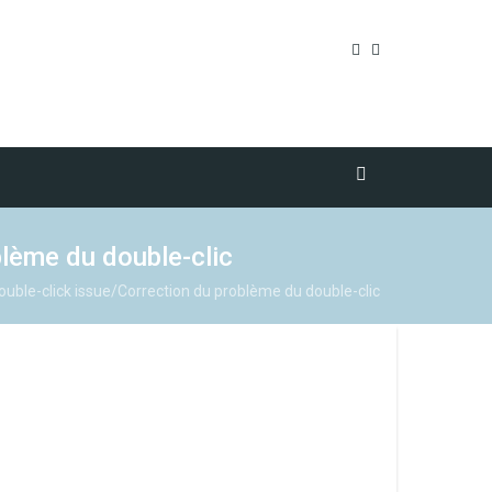
blème du double-clic
double-click issue/Correction du problème du double-clic