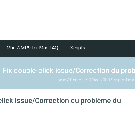
Mac:WMP9 for Mac FAQ
Scripts
: Fix double-click issue/Correction du pro
Home
/
General
/
Office 2008 Scripts: Fix 
-click issue/Correction du problème du