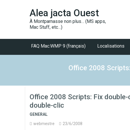
Alea jacta Ouest
À Montparnasse non plus… (MS apps,
Mac Stuff, etc…)
FAQ Mac:WMP 9 (français)
Localisations
Office 2008 Scripts
Office 2008 Scripts: Fix double
double-clic
GENERAL
webmestre
23/6/2008