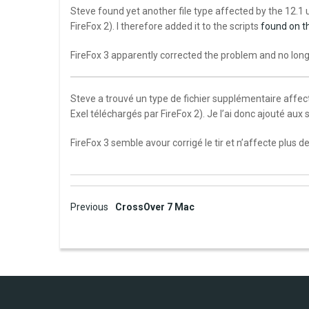
Steve found yet another file type affected by the 12.1 
FireFox 2). I therefore added it to the scripts
found on t
FireFox 3 apparently corrected the problem and no longer
Steve a trouvé un type de fichier supplémentaire affecté
Exel téléchargés par FireFox 2). Je l’ai donc ajouté aux 
FireFox 3 semble avour corrigé le tir et n’affecte plus d
Post
Previous
CrossOver 7 Mac
navigation