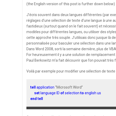
(the English version of this post is further down below)
J’écris souvent dans deux langues différentes (par exem
réglages d’une sélection de texte d’une langue à une a
fastidieux (surtout quand on le fait souvent) et nécessi
modèles pour différentes langues, ou utiliser des styles
cette approche très souple. J’utilisais donc jusque là d
personnalisée pour basculer une sélection dans une lan
Dans Word 2008, sorti la semaine dernière, plus de VBA, 
For heureusement il y a une solution de remplacement q
Paul Berkowitz m’a fait découvrir que l’on pouvait trè
Voilà par exemple pour modifier une sélection de texte e
tell
application
“Microsoft Word”
set
language ID
of
selection
to
english us
end tell