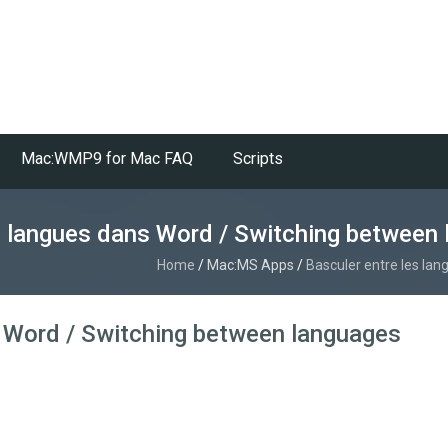
Mac:WMP9 for Mac FAQ
Scripts
s langues dans Word / Switching between
Home
/
Mac:MS Apps
/
Basculer entre les la
s Word / Switching between languages