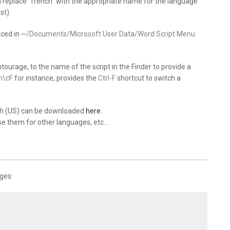
nd replace ”french” with the appropriate name for the language
st).
aced in
~/Documents/Microsoft User Data/Word Script Menu
tourage, to the name of the script in the Finder to provide a
h\cF
for instance, provides the
Ctrl-F
shortcut to switch a
lish (US) can be downloaded
here
.
se them for other languages, etc…
ges: