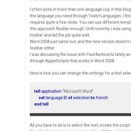
I often write in more than one language (eg: in this blog 
the language you need through Tools>Languages. I find t
requires quite a few clicks. You can use different templa
this approach flexible enough. Until recently, I was us
toolbar and did the job quite well.
Word 2008 just came out, and the new version doesn’t s
toolbar either.
I was discussing the issue with Paul Berkowitz lately 
through AppleScripts that works in Word 2008.
Here is how you can change the settings for a text selec
tell
application
“Microsoft Word”
set
language ID
of
selection
to
french
end tell
All you have to do is to select the text, invoke the script