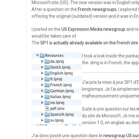
Microsoft site (US). The new version was in English onl
After a question on the
French newsgroups
, I explored
offering the original (outdated) version and it was in Eng
I posted on the
US Expression Media newsgroup
and rec
would be taken care of.
The
SP1 is actually already available on the French site
.
I took a look inside the pack
the .dmg is in French, the app
J’ai pris la mise à jour SP1 d’
longtemps. Je l’ai simplement
malheureusement uniquement
Suite à une question sur les
n
du site de Microsoft. Je me su
version 1.0, en anglais au de
J’ai donc posté une question dans le
newsgroup US sur