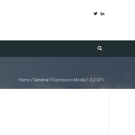
Home
/
General
/
Expression Media 1.0.2 SP1