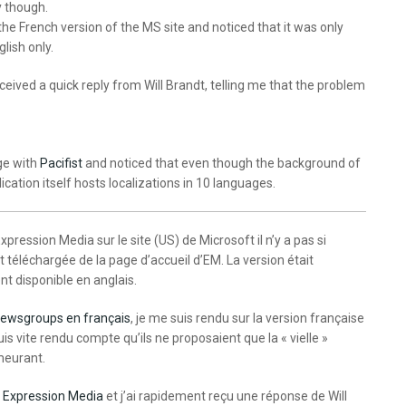
y though.
 the French version of the MS site and noticed that it was only
lish only.
eived a quick reply from Will Brandt, telling me that the problem
age with
Pacifist
and noticed that even though the background of
lication itself hosts localizations in 10 languages.
Expression Media sur le site (US) de Microsoft il n’y a pas si
 téléchargée de la page d’accueil d’EM. La version était
 disponible en anglais.
ewsgroups en français
, je me suis rendu sur la version française
is vite rendu compte qu’ils ne proposaient que la « vielle »
meurant.
 Expression Media
et j’ai rapidement reçu une réponse de Will