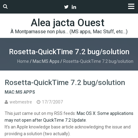
Alea jacta Ouest
À Montparnasse non plus… (MS apps, Mac Stuff, etc…)
Rosetta-QuickTime 7.2 bug/solution
Home
/
Mac:MS Apps
/
Rosetta-QuickTime 7.2 bug/solution
Rosetta-QuickTime 7.2 bug/solution
MAC:MS APPS
webmestre
17/7/2007
This just came out on my RSS feeds:
Mac OS X: Some applications
may not open after QuickTime 7.2 Update
.
It’s an Apple knowledge base article acknowledging the issue and
providing a solution (two actually).