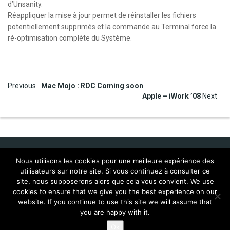
d’Unsanity.
Réappliquer la mise à jour permet de réinstaller les fichiers
potentiellement supprimés et la commande au Terminal force la
ré-optimisation complète du Système.
Post
Previous
Mac Mojo : RDC Coming soon
Apple – iWork ’08
Next
navigation
Nous utilisons les cookies pour une meilleure expérience des
utilisateurs sur notre site. Si vous continuez à consulter ce
Idol Corporate
site, nous supposerons alors que cela vous convient. We use
cookies to ensure that we give you the best experience on our
FAQ Mac:WMP 9 (français)
Localisations
website. If you continue to use this site we will assume that
Mac:WMP9 for Mac FAQ
Scripts
you are happy with it.
© 2026
Alea jacta Ouest , All rights reserved
Ok