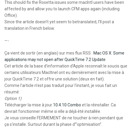
This should fix the Rosetta issues some macIntl users have been
affected by and allow you to launch CFM apps again (including
Office).
Since the article doesn’t yet seem to betranslated, I’ll post a
translation in French below.
—-
Ça vient de sortir (en anglais) sur mes flux RSS :
Mac OS X: Some
applications may not open after QuickTime 7.2 Update
.
Cet article de la base d’information d’Apple reconnaît le soucis que
certains utilisateurs MacItnel ont eu dernièrement avec la mise à
jour QuickTime 7.2 et offre une solution (deux en fait).
Comme l’article n’est pas traduit pour l’instant, je vous fait un
résumé:
Option 1)
Télécharger la mise à jour
10.4.10 Combo
et la réinstaller. Ca
devrait fonctionner même si elle a déjà été installée.
Je vous conseille FERMEMENT de ne toucher à rien pendant que
ça s’installe. Surtout durant la phase d'”optimisation”.