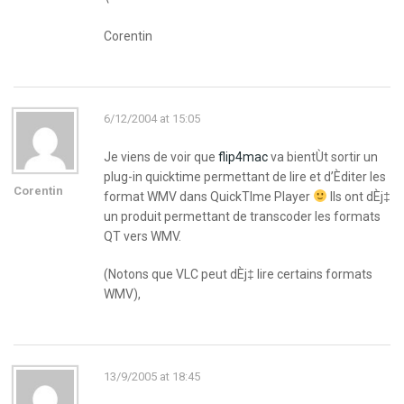
Corentin
6/12/2004 at 15:05
Je viens de voir que
flip4mac
va bientÙt sortir un
plug-in quicktime permettant de lire et d’Èditer les
Corentin
format WMV dans QuickTIme Player
Ils ont dÈj‡
un produit permettant de transcoder les formats
QT vers WMV.
(Notons que VLC peut dÈj‡ lire certains formats
WMV),
13/9/2005 at 18:45