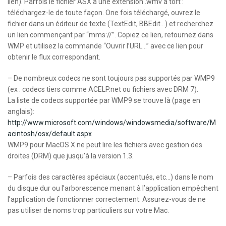
lien). Parfois le fichier ASX a une extension .wmv à tort :
téléchargez-le de toute façon. One fois téléchargé, ouvrez le
fichier dans un éditeur de texte (TextEdit, BBEdit…) et recherchez
un lien commençant par “mms://”. Copiez ce lien, retournez dans
WMP et utilisez la commande “Ouvrir l’URL…” avec ce lien pour
obtenir le flux correspondant.
– De nombreux codecs ne sont toujours pas supportés par WMP9
(ex : codecs tiers comme ACELP.net ou fichiers avec DRM 7).
La liste de codecs supportée par WMP9 se trouve là (page en
anglais):
http://www.microsoft.com/windows/windowsmedia/software/M
acintosh/osx/default.aspx
WMP9 pour MacOS X ne peut lire les fichiers avec gestion des
droites (DRM) que jusqu’à la version 1.3.
– Parfois des caractères spéciaux (accentués, etc…) dans le nom
du disque dur ou l’arborescence menant à l’application empêchent
l’application de fonctionner correctement. Assurez-vous de ne
pas utiliser de noms trop particuliers sur votre Mac.