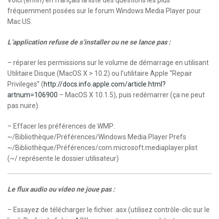
Voici (enfin) en français la liste des questions les plus
fréquemment posées sur le forum Windows Media Player pour
Mac US.
L’application refuse de s’installer ou ne se lance pas :
– réparer les permissions sur le volume de démarrage en utilisant
Utilitaire Disque (MacOS X > 10.2) ou l’utilitaire Apple “Repair
Privileges” (
http://docs.info.apple.com/article.html?
artnum=106900
– MacOS X 10.1.5), puis redémarrer (ça ne peut
pas nuire).
– Effacer les préférences de WMP:
~/Bibliothèque/Préférences/Windows Media Player Prefs
~/Bibliothèque/Préférences/com.microsoft.mediaplayer.plist
(~/ représente le dossier utilisateur)
Le flux audio ou video ne joue pas :
– Essayez de télécharger le fichier .asx (utilisez contrôle-clic sur le