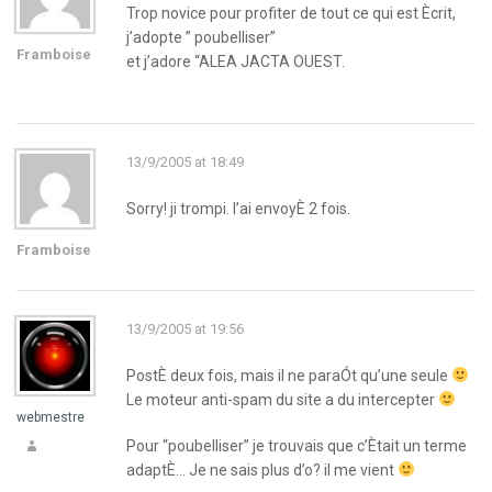
Trop novice pour profiter de tout ce qui est Ècrit,
j’adopte ” poubelliser”
Framboise
et j’adore “ALEA JACTA OUEST.
13/9/2005 at 18:49
Sorry! ji trompi. l’ai envoyÈ 2 fois.
Framboise
13/9/2005 at 19:56
PostÈ deux fois, mais il ne paraÓt qu’une seule
Le moteur anti-spam du site a du intercepter
webmestre
Pour “poubelliser” je trouvais que c’Ètait un terme
adaptÈ… Je ne sais plus d’o? il me vient