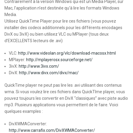
Contrairement à la version Windows qui est un Media Player, sur
Mac, l’application n’est destinée qu’à lire les formats Windows
Media.
Utilisez QuickTime Player pour lire ces fichiers (vous pouvez
installer des codecs additionnels pour les différents encodages
DivX ou 3ivX) ou bien utilisez VLC ou MPlayer (tous deux
d’EXCELLENTS lecteurs de .avi)
VLC:
http://www.videolan.org/vlc/download-macosx.html
MPlayer:
http://mplayerosx.sourceforge.net/
3ivX:
http://www.3ivx.com/
DivX:
http://www.divx.com/divx/mac/
QuickTime player ne peut pas lire les .avi utilisant des contenus
wma. Si vous voulez lire ces fichiers dans QuickTIme player, vous
pouvez toujours les convertir en DivX “classiques” avec piste audio
mp3. Plusieurs applications vous permettent de le faire. Voici
quelques examples :
DivXWMAConverter:
http://www.carrafix.com/DivXWMAConverter/