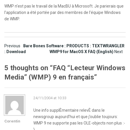
WMP n’est pas le travail de la MacBU à Microsoft. Je parierais que
l’application a été portée par des membres de l’équipe Windows
de WMP.
Post
Previous
Bare Bones Software : PRODUCTS : TEXTWRANGLER
: Download
WMP9 for MacOS X FAQ (English)
Next
navigation
5 thoughts on “
FAQ “Lecteur Windows
Media” (WMP) 9 en français
”
24/11/2004 at 10:33
Une info supplÈmentaire relevÈ dans le
newsgroup aujourd’hui et que j’oublie toujours:
Corentin
WMP 9 ne supporte pas les OLE-objects non plus :-
\