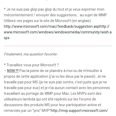
* Je ne suis pas glop pas glop du tout et je veux exprimer mon
mécontentement / envoyer des suggestions… au sujet de WMP :
Utilisez ces pages sur le site de Microsoft (en anglais) :
http://www.microsoft.com/mac/feedback/suggestion.asp
http://
www.microsoft.com/windows/windowsmedia/community/wish.a
spx
Finalement, ma question favorite :
* Travaillez-vous pour Microsoft ?
–
NON !!!
Pas la peine de se plaindre à moi ou de m’insulter à
propos de cette application (j’ai vu les deux par le passé). Je ne
travaille pas pour MS (je ne suis pas contre, c’est juste que je ne
travaille pas pour eux) et je n’ai aucun contact avec les personnes
travaillant au portage de WMP pour Mac. Les MVPs sont des
utilisateurs lambda qui ont été repérés sur les forums de
discussions des produits MS pour leur participation active et
remerciés par un “prix” MVP”
http://mvp.support.microsoft.com/