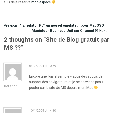
suis déjà reservé
mon espace
Post
Previous
“iEmulator PC” un nouvel émulateur pour MacOS X
Macintosh Business Unit sur Channel 9?
Next
navigation
2 thoughts on “
Site de Blog gratuit par
MS ??
”
6/12/2004 at 10:59
Encore une fois, il semble y avoir des soucis de
support des navigateurs et je ne parviens pas ‡
Corentin
poster sur le site de MS depuis mon Mac
10/1/2005 at 14:30