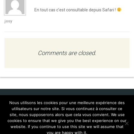
En tout cas c’est consultable depuis Safari !
josy
Comments are closed.
Nous utilisons les cookies pour une meilleure expérience des
utilisateurs sur notre site. Si vous continuez à consulter ce
Idol Corporate
site, nous supposerons alors que cela vous convient. We use
cookies to ensure that we give you the best experience on our
FAQ Mac:WMP 9 (français)
Localisations
website. If you continue to use this site we will assume that
Mac:WMP9 for Mac FAQ
Scripts
you are happy with it.