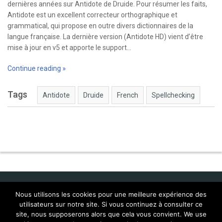
dernières années sur Antidote de Druide. Pour résumer les faits,
Antidote est un excellent correcteur orthographique et
grammatical, qui propose en outre divers dictionnaires de la
langue française. La dernière version (Antidote HD) vient d’être
mise à jour en v5 et apporte le support…
Continue reading »
Tags
Antidote
Druide
French
Spellchecking
Nous utilisons les cookies pour une meilleure expérience des
utilisateurs sur notre site. Si vous continuez à consulter ce
Idol Corporate
site, nous supposerons alors que cela vous convient. We use