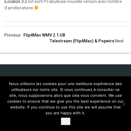
iLocalize 3.2
est sorti !!! Fabuleuse nouvelle version avec nombre
d’améliorations
Post
Previous
Flip4Mac WMV 2.1 UB
Telestream (Flip4Mac) & Popwire
Next
navigation
Nous utilisons les cookies pour une meilleure expérience des
Idol Corporate
utilisateurs sur notre site. Si vous continuez à consulter ce
site, nous supposerons alors que cela vous convient. We use
FAQ Mac:WMP 9 (français)
Localisations
cookies to ensure that we give you the best experience on our
Mac:WMP9 for Mac FAQ
Scripts
website. If you continue to use this site we will assume that
© 2026
Alea jacta Ouest , All rights reserved
you are happy with it.
Ok