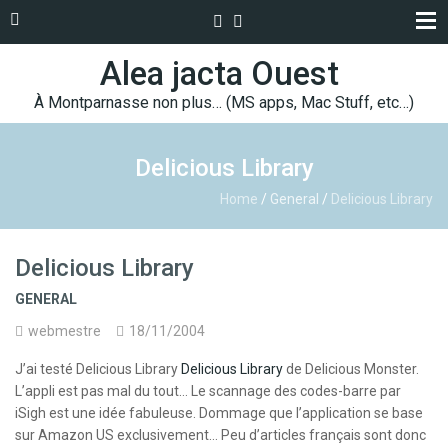
Alea jacta Ouest
À Montparnasse non plus… (MS apps, Mac Stuff, etc…)
Delicious Library
Home
/
General
/
Delicious Library
Delicious Library
GENERAL
webmestre
18/11/2004
J’ai testé Delicious Library
Delicious Library
de Delicious Monster.
L’appli est pas mal du tout… Le scannage des codes-barre par
iSigh est une idée fabuleuse. Dommage que l’application se base
sur Amazon US exclusivement… Peu d’articles français sont donc