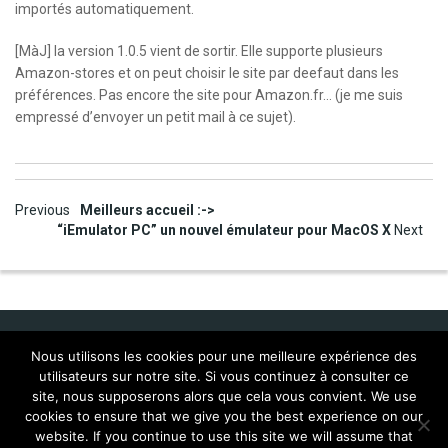
importés automatiquement.
[MàJ] la version 1.0.5 vient de sortir. Elle supporte plusieurs
Amazon-stores et on peut choisir le site par deefaut dans les
préférences. Pas encore the site pour Amazon.fr… (je me suis
empressé d’envoyer un petit mail à ce sujet).
Post
Previous
Meilleurs accueil :->
“iEmulator PC” un nouvel émulateur pour MacOS X
Next
navigation
Nous utilisons les cookies pour une meilleure expérience des
utilisateurs sur notre site. Si vous continuez à consulter ce
Idol Corporate
site, nous supposerons alors que cela vous convient. We use
cookies to ensure that we give you the best experience on our
FAQ Mac:WMP 9 (français)
Localisations
website. If you continue to use this site we will assume that