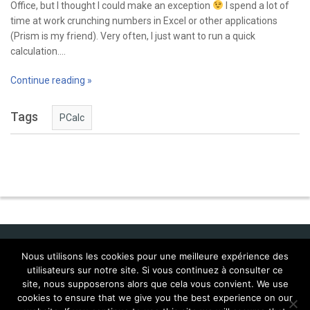
Office, but I thought I could make an exception
I spend a lot of
time at work crunching numbers in Excel or other applications
(Prism is my friend). Very often, I just want to run a quick
calculation.…
Continue reading »
Tags
PCalc
Nous utilisons les cookies pour une meilleure expérience des
utilisateurs sur notre site. Si vous continuez à consulter ce
Idol Corporate
site, nous supposerons alors que cela vous convient. We use
cookies to ensure that we give you the best experience on our
FAQ Mac:WMP 9 (français)
Localisations