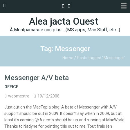
Alea jacta Ouest
À Montparnasse non plus… (MS apps, Mac Stuff, etc…)
Tag: Messenger
Home
/
Posts tagged "Messenger"
Messenger A/V beta
OFFICE
webmestre
19/12/2008
Just out on the MacTopia blog: A beta of Messenger with A/V
support should be out in 2009. It doesn’t say when in 2009, but at
least it’s coming 🙂 A demo should be up and running at MacWorld.
Thanks to Nadyne for pointing this out to me, Tout frais (en