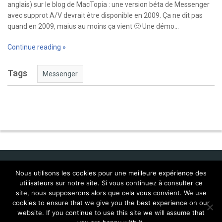
anglais) sur le blog de MacTopia : une version béta de Messenger
avec supprot A/V devrait être disponible en 2009. Ça ne dit pas
quand en 2009, maius au moins ça vient 🙂 Une démo…
Continue reading »
Tags
Messenger
Nous utilisons les cookies pour une meilleure expérience des
utilisateurs sur notre site. Si vous continuez à consulter ce
Idol Corporate
site, nous supposerons alors que cela vous convient. We use
cookies to ensure that we give you the best experience on our
FAQ Mac:WMP 9 (français)
Localisations
website. If you continue to use this site we will assume that
Mac:WMP9 for Mac FAQ
Scripts