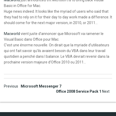
Macworld
just announced tht Microsoft is to bring back Visual
Basic in Office for Mac.
Huge news indeed. It looks like the myriad of users who said that
they had to rely on it for their day to day work made a difference. It
should come for the next major version, in 2010, or 2011…
Macworld
vient juste d’annoncer que Microsoft va ramener le
Visual Basic dans Office pour Mac.
C’est une énorme nouvelle. On dirait que la myriade d’utilisateurs
qui ont fait savoir qu’ils avaient besoin du VBA dans leur travail
quotidien a penché dans l balance. Le VBA devrait revenir dans la
prochaine version majeure d’Office 2010 ou 2011…
Post
Previous
Microsoft Messenger 7
Office 2008 Service Pack 1
Next
navigation