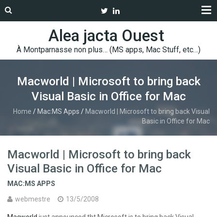
Alea jacta Ouest
À Montparnasse non plus… (MS apps, Mac Stuff, etc…)
Macworld | Microsoft to bring back
Visual Basic in Office for Mac
Home
/
Mac:MS Apps
/
Macworld | Microsoft to bring back Visual
Basic in Office for Mac
Macworld | Microsoft to bring back
Visual Basic in Office for Mac
MAC:MS APPS
webmestre
13/5/2008