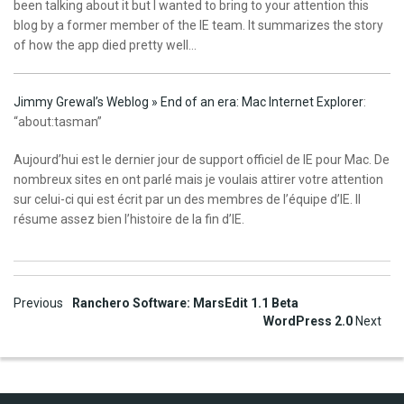
been talking about it but I wanted to bring to your attention this
blog by a former member of the IE team. It summarizes the story
of how the app died pretty well…
Jimmy Grewal’s Weblog » End of an era: Mac Internet Explorer
:
“about:tasman”
Aujourd’hui est le dernier jour de support officiel de IE pour Mac. De
nombreux sites en ont parlé mais je voulais attirer votre attention
sur celui-ci qui est écrit par un des membres de l’équipe d’IE. Il
résume assez bien l’histoire de la fin d’IE.
Post
Previous
Ranchero Software: MarsEdit 1.1 Beta
WordPress 2.0
Next
navigation