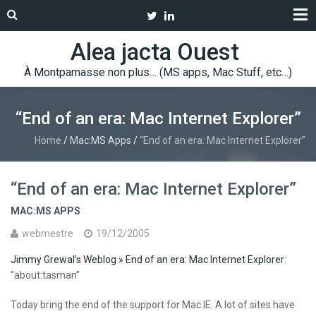
Alea jacta Ouest
À Montparnasse non plus… (MS apps, Mac Stuff, etc…)
“End of an era: Mac Internet Explorer”
Home
/
Mac:MS Apps
/
“End of an era: Mac Internet Explorer”
“End of an era: Mac Internet Explorer”
MAC:MS APPS
webmestre
19/12/2005
Jimmy Grewal’s Weblog » End of an era: Mac Internet Explorer
:
“about:tasman”
Today bring the end of the support for Mac IE. A lot of sites have