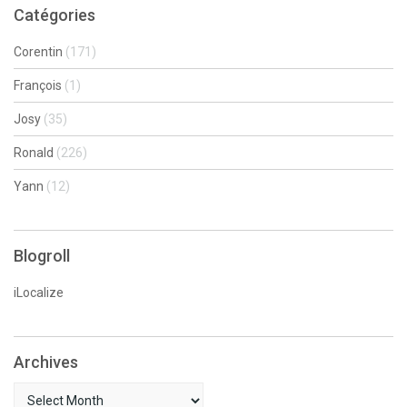
Catégories
Corentin
(171)
François
(1)
Josy
(35)
Ronald
(226)
Yann
(12)
Blogroll
iLocalize
Archives
Archives