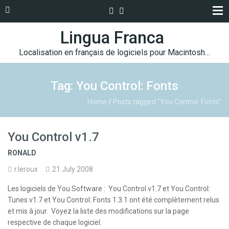
Lingua Franca
Localisation en français de logiciels pour Macintosh…
Tag: You Control: Fonts
Home
/
Posts tagged "You Control: Fonts"
You Control v1.7
RONALD
r.leroux
21 July 2008
Les logiciels de You Software : You Control v1.7 et You Control:
Tunes v1.7 et You Control: Fonts 1.3.1 ont été complètement relus
et mis à jour. Voyez la liste des modifications sur la page
respective de chaque logiciel.