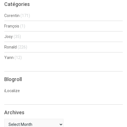
Catégories
Corentin
(171)
François
(1)
Josy
(35)
Ronald
(226)
Yann
(12)
Blogroll
iLocalize
Archives
Archives