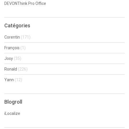
DEVONThink Pro Office
Catégories
Corentin
(171)
François
(1)
Josy
(35)
Ronald
(226)
Yann
(12)
Blogroll
iLocalize