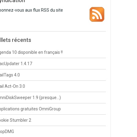
yndication
onnez-vous aux flux RSS du site
illets récents
enda 10 disponible en français !!
cUpdater 1.4.17
ilTags 4.0
il Act-On 3.0
mniDiskSweeper 1.9 (presque…)
plications gratuites OmniGroup
okie Stumbler 2
ropDMG