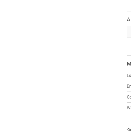
A
Ar
M
Lo
En
C
W
S