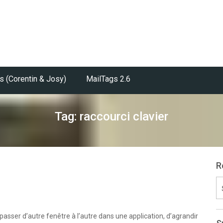
s (Corentin & Josy)
MailTags 2.6
Tag: raccourci clavier
R
S
fo
passer d’autre fenêtre à l’autre dans une application, d’agrandir