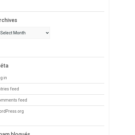
rchives
chives
éta
g in
tries feed
omments feed
ordPress.org
pam bloqués