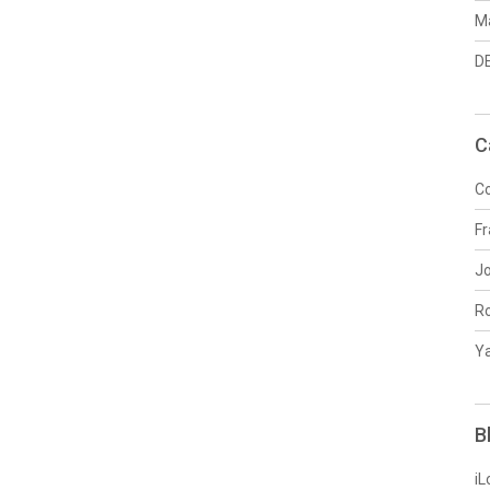
Ma
DE
C
Co
Fr
J
R
Y
B
iL