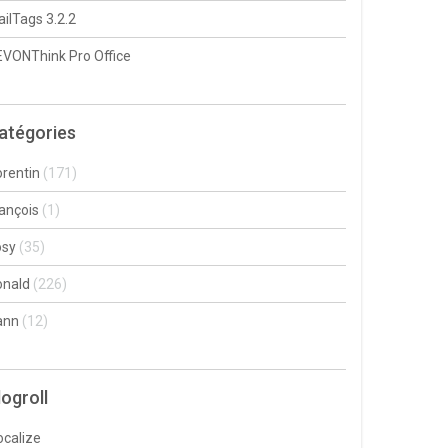
ilTags 3.2.2
VONThink Pro Office
atégories
rentin
(171)
ançois
(1)
osy
(35)
onald
(226)
ann
(12)
logroll
ocalize