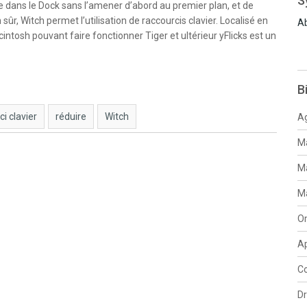
S
e dans le Dock sans l’amener d’abord au premier plan, et de
sûr, Witch permet l’utilisation de raccourcis clavier. Localisé en
Ab
intosh pouvant faire fonctionner Tiger et ultérieur yFlicks est un
B
i clavier
réduire
Witch
Ag
Ma
Ma
Ma
O
Ap
Co
D