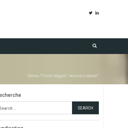
Home
/
Posts tagged "raccourci clavier"
echerche
earch
r: