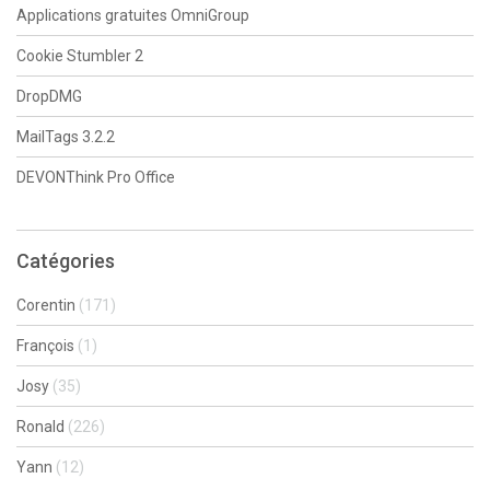
Applications gratuites OmniGroup
Cookie Stumbler 2
DropDMG
MailTags 3.2.2
DEVONThink Pro Office
Catégories
Corentin
(171)
François
(1)
Josy
(35)
Ronald
(226)
Yann
(12)