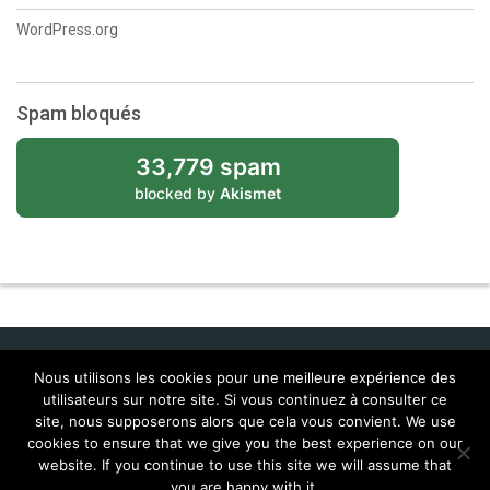
WordPress.org
Spam bloqués
33,779 spam
blocked by
Akismet
Nous utilisons les cookies pour une meilleure expérience des
utilisateurs sur notre site. Si vous continuez à consulter ce
Idol Corporate
site, nous supposerons alors que cela vous convient. We use
cookies to ensure that we give you the best experience on our
Contacts
Feral Interactive
Localisations (Corentin & Josy)
website. If you continue to use this site we will assume that
MailTags 2.6
you are happy with it.