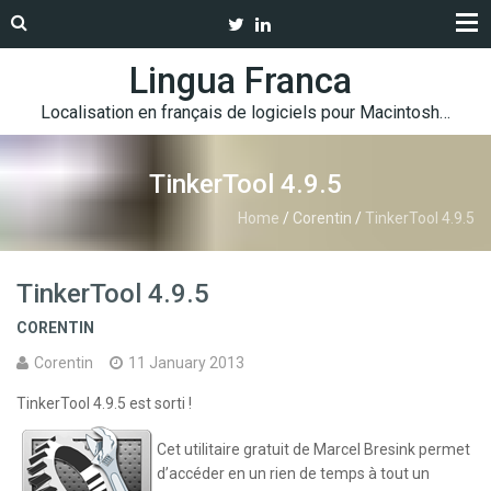
Lingua Franca
Localisation en français de logiciels pour Macintosh…
TinkerTool 4.9.5
Home
/
Corentin
/
TinkerTool 4.9.5
TinkerTool 4.9.5
CORENTIN
Corentin
11 January 2013
TinkerTool 4.9.5 est sorti !
Cet utilitaire gratuit de Marcel Bresink permet
d’accéder en un rien de temps à tout un