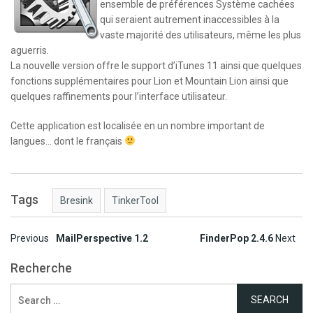
ensemble de préférences Système cachées
qui seraient autrement inaccessibles à la
vaste majorité des utilisateurs, même les plus
aguerris.
La nouvelle version offre le support d’iTunes 11 ainsi que quelques
fonctions supplémentaires pour Lion et Mountain Lion ainsi que
quelques raffinements pour l’interface utilisateur.
Cette application est localisée en un nombre important de
langues… dont le français
Tags
Bresink
TinkerTool
Post
Previous
MailPerspective 1.2
FinderPop 2.4.6
Next
navigation
Recherche
Search
for: