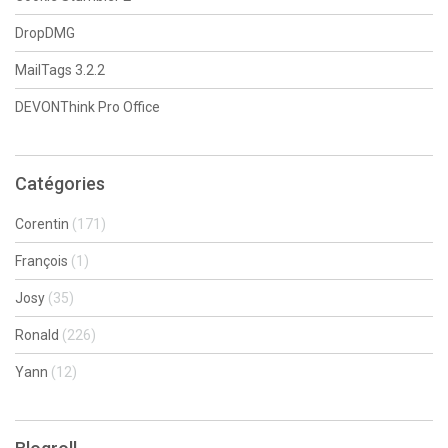
DropDMG
MailTags 3.2.2
DEVONThink Pro Office
Catégories
Corentin
(171)
François
(1)
Josy
(35)
Ronald
(226)
Yann
(12)