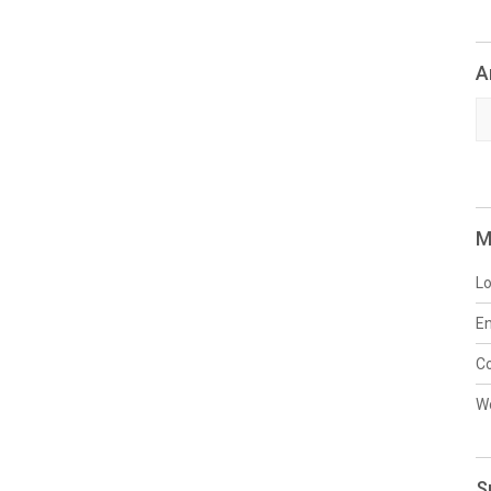
A
Ar
M
Lo
En
C
W
S