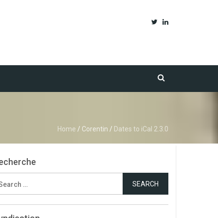
Home
/
Corentin
/
Dates to iCal 2.3.0
echerche
earch
r: