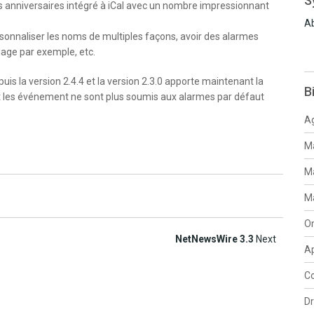
S
s anniversaires intégré à iCal avec un nombre impressionnant
Ab
sonnaliser les noms de multiples façons, avoir des alarmes
iage par exemple, etc.
uis la version 2.4.4 et la version 2.3.0 apporte maintenant la
B
 et les événement ne sont plus soumis aux alarmes par défaut
Ag
Ma
Ma
Ma
O
NetNewsWire 3.3
Next
Ap
Co
D