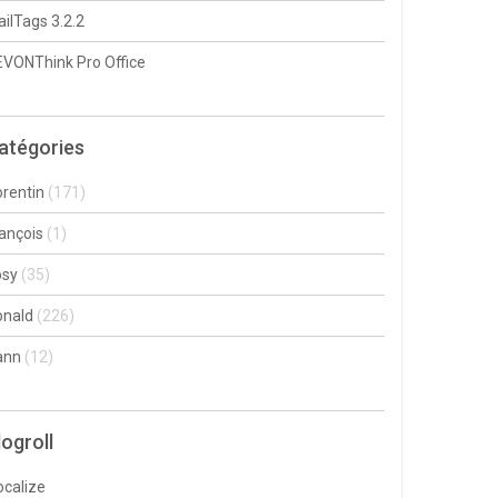
ilTags 3.2.2
VONThink Pro Office
atégories
rentin
(171)
ançois
(1)
osy
(35)
onald
(226)
ann
(12)
logroll
ocalize