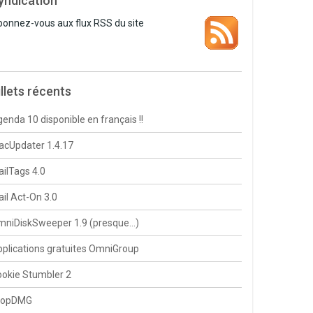
yndication
onnez-vous aux flux RSS du site
illets récents
enda 10 disponible en français !!
cUpdater 1.4.17
ilTags 4.0
il Act-On 3.0
mniDiskSweeper 1.9 (presque…)
plications gratuites OmniGroup
okie Stumbler 2
ropDMG