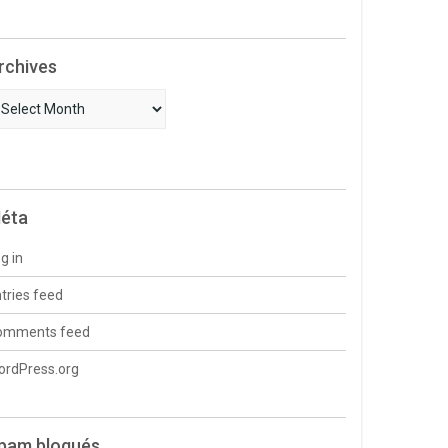
rchives
chives
éta
g in
tries feed
omments feed
ordPress.org
pam bloqués