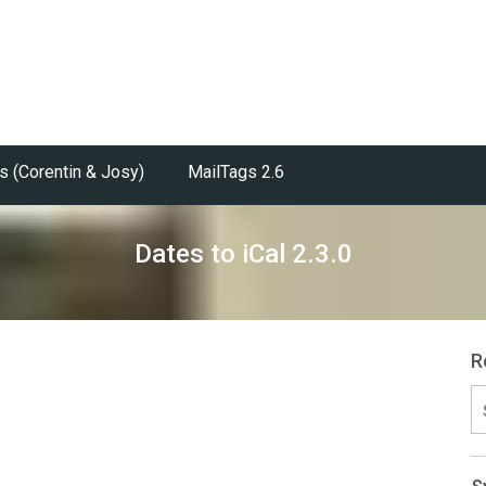
s (Corentin & Josy)
MailTags 2.6
Dates to iCal 2.3.0
R
S
fo