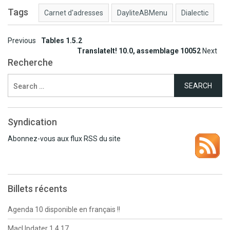
Tags
Carnet d'adresses
DayliteABMenu
Dialectic
Post
Previous
Tables 1.5.2
TranslateIt! 10.0, assemblage 10052
Next
navigation
Recherche
Search
for:
Syndication
Abonnez-vous aux flux RSS du site
Billets récents
Agenda 10 disponible en français !!
MacUpdater 1.4.17