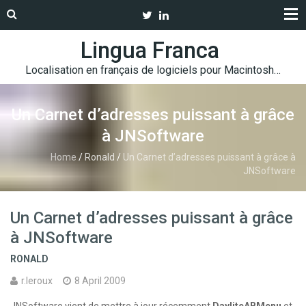
Lingua Franca
Localisation en français de logiciels pour Macintosh…
Un Carnet d’adresses puissant à grâce
à JNSoftware
Home
/
Ronald
/
Un Carnet d’adresses puissant à grâce à
JNSoftware
Un Carnet d’adresses puissant à grâce
à JNSoftware
RONALD
r.leroux
8 April 2009