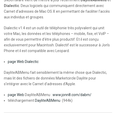
JNSoftware vient de mettre à jour récemment
DayliteABMenu
et
Dialectic
. Deux logiciels qui communiquent directement avec
Carnet d’adresses de Mac OS X en permettant de faciliter l’accès
aux individus et groupes.
Dialectic v1.4 est un outil de téléphonie très polyvalent qui unit
votre Mac, les données et les téléphones – mobile, fixe, et VoIP –
afin de vous permettre d’être plus productif. Et il est conçu
exclusivement pour Macintosh. Dialectif est le successeur à Jon’s
Phone et il est compatible avec Leopard.
page Web Dialectic
DayliteABMenu fait sensiblement la même chose que Dialectic,
mais lit des fichiers de données Marketcircle Daylite pour
s’intégrer avec le Carnet d’adresses d’Apple.
page Web
DayliteABMenu :
www.jonn8.com/dabm/
téléchargement
DayliteABMenu
(944k)