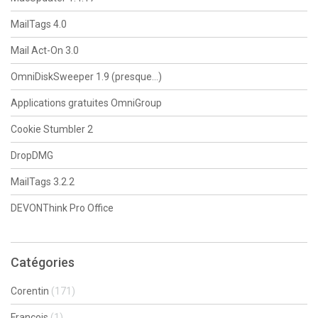
MailTags 4.0
Mail Act-On 3.0
OmniDiskSweeper 1.9 (presque…)
Applications gratuites OmniGroup
Cookie Stumbler 2
DropDMG
MailTags 3.2.2
DEVONThink Pro Office
Catégories
Corentin
(171)
François
(1)