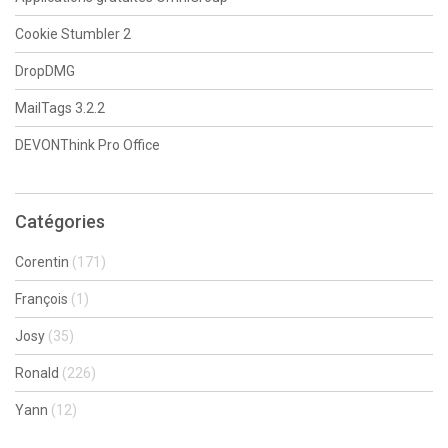
Cookie Stumbler 2
DropDMG
MailTags 3.2.2
DEVONThink Pro Office
Catégories
Corentin
(171)
François
(1)
Josy
(35)
Ronald
(226)
Yann
(12)