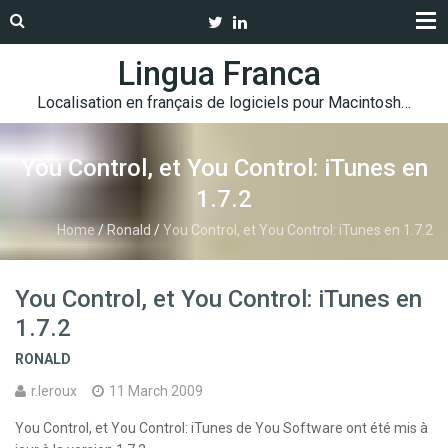
Lingua Franca
Localisation en français de logiciels pour Macintosh…
You Control, et You Control: iTunes en
1.7.2
Home
/
Ronald
/
You Control, et You Control: iTunes en 1.7.2
You Control, et You Control: iTunes en
1.7.2
RONALD
r.leroux
11 March 2009
You Control, et You Control: iTunes de You Software ont été mis à