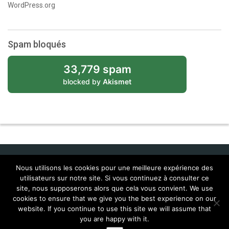
WordPress.org
Spam bloqués
33,779 spam
blocked by
Akismet
Nous utilisons les cookies pour une meilleure expérience des
utilisateurs sur notre site. Si vous continuez à consulter ce
Idol Corporate
site, nous supposerons alors que cela vous convient. We use
cookies to ensure that we give you the best experience on our
Contacts
Feral Interactive
Localisations (Corentin & Josy)
website. If you continue to use this site we will assume that
MailTags 2.6
you are happy with it.
© 2026
Lingua Franca , tous droits réservés