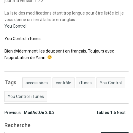
jour à la version 1.7.2.
La liste des modifications étant trop longue pour être listée ici, je
vous donne un lien à la liste en anglais :
You Control
You Control: iTunes
Bien évidemment, les deux sont en français. Toujours avec
l’approbation de Yann.
Tags
accessoires
contrôle
iTunes
You Control
You Control: iTunes
Post
Previous
MailActOn 2.0.3
Tables 1.5
Next
navigation
Recherche