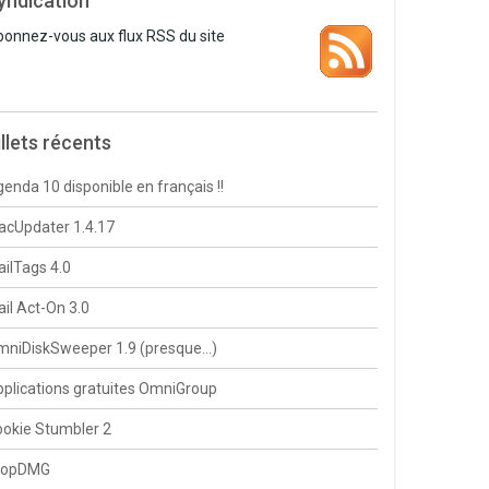
yndication
onnez-vous aux flux RSS du site
illets récents
enda 10 disponible en français !!
cUpdater 1.4.17
ilTags 4.0
il Act-On 3.0
mniDiskSweeper 1.9 (presque…)
plications gratuites OmniGroup
okie Stumbler 2
ropDMG