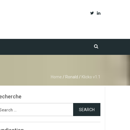
Home
/
Ronald
/
Klicko v1.1
echerche
earch
r: