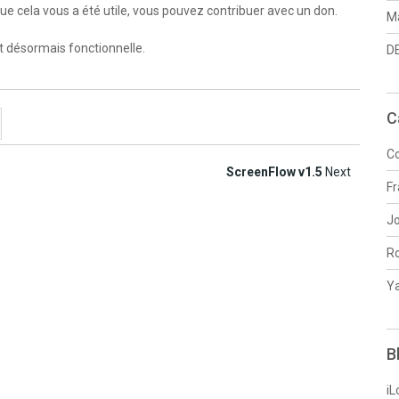
 que cela vous a été utile, vous pouvez contribuer avec un don.
Ma
t désormais fonctionnelle.
DE
C
Co
ScreenFlow v1.5
Next
Fr
J
R
Y
B
iL