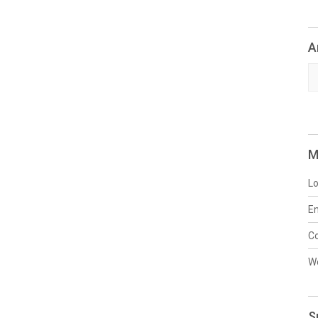
A
Ar
M
Lo
En
C
W
S