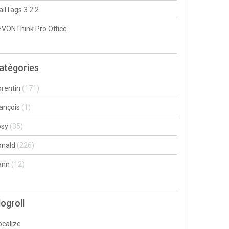
ilTags 3.2.2
VONThink Pro Office
atégories
rentin
(171)
ançois
(1)
osy
(35)
onald
(226)
ann
(12)
logroll
ocalize