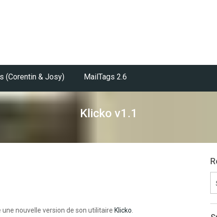
s (Corentin & Josy)
MailTags 2.6
Klicko v1.1
R
S
fo
une nouvelle version de son utilitaire
Klicko
.