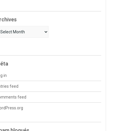
rchives
chives
éta
g in
tries feed
omments feed
ordPress.org
pam bloqués