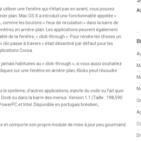
S
 utiliser une fenêtre qui n’était pas en avant, vous pouvez
Ab
mier plan. Mac OS X a introduit une fonctionnalité appelée «
s, comme les boutons « feux de circulation » dans la barre de
fenêtres en arrière-plan. Les applications peuvent également
ité de la fenêtre, « click-through ». Pour rendre les choses un
B
« clic passe à travers » était désactivé par défaut pour les
pplications Cocoa.
Ag
amais habituées au « click-through », si vous aussi souhaitez
Ma
cliquez sur une fenêtre en arrière-plan, Klicko peut résoudre
Ma
Ma
s le système, d’autres applications, injecte du code ou fait quoi
Dock ou dans la barre des menus. Version 1.1 (Taille : 198,590
O
PowerPC et Intel. Disponible en portugais brésilien,
Ap
Co
es et comporte son propre module de mise à jour peu gourmand
D