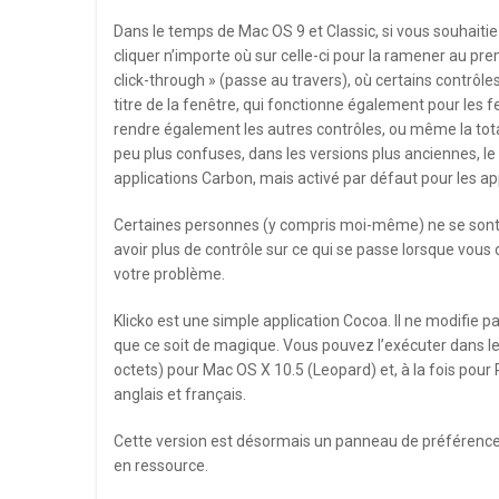
Dans le temps de Mac OS 9 et Classic, si vous souhaitiez
cliquer n’importe où sur celle-ci pour la ramener au pre
click-through » (passe au travers), où certains contrôle
titre de la fenêtre, qui fonctionne également pour les 
rendre également les autres contrôles, ou même la total
peu plus confuses, dans les versions plus anciennes, le 
applications Carbon, mais activé par défaut pour les a
Certaines personnes (y compris moi-même) ne se sont j
avoir plus de contrôle sur ce qui se passe lorsque vous 
votre problème.
Klicko est une simple application Cocoa. Il ne modifie pa
que ce soit de magique. Vous pouvez l’exécuter dans le 
octets) pour Mac OS X 10.5 (Leopard) et, à la fois pour 
anglais et français.
Cette version est désormais un panneau de préférenc
en ressource.