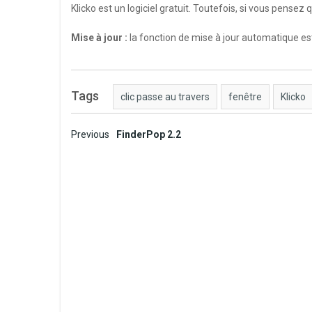
Klicko est un logiciel gratuit. Toutefois, si vous pensez
Mise à jour :
la fonction de mise à jour automatique es
Tags
clic passe au travers
fenêtre
Klicko
Post
Previous
FinderPop 2.2
navigation