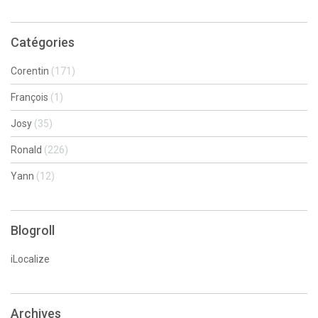
Catégories
Corentin
(171)
François
(1)
Josy
(35)
Ronald
(226)
Yann
(12)
Blogroll
iLocalize
Archives