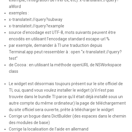
exemple, l’intégration de FireFox, etc):
x-translateit://query?
aWord
exemples
:
x-translateit://query?subway
x-translateit://query?example
source d’encodage est UTF-8, mots suivants peuvent être
encodés en utilisant l’encodage
standard escape-url %
par exemple
, demander à TI une traduction depuis
Terminal.app peut ressembler à : open “x-translateit://query?
test”
de Cocoa : en utilisant la méthode openURL de NSWorkspace
class
Le widget est désormais toujours présent sur le site officiel de
TI, oui, quand vous voulez installer le widget (s’il n’est pas
trouvée dans le bundle TI parce qu’il était déjà installé sous un
autre compte du même ordinateur) la page de téléchargement
du site officiel sera ouverte, prête à télécharger le widget
Corrige un bogue dans DictBuilder (des espaces dans le chemin
des modules de base)
Corrige la localisation de l’aide en allemand