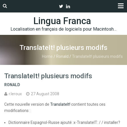
Lingua Franca
Localisation en français de logiciels pour Macintosh…
TranslateIt! plusieurs modifs
Home
/
Ronald
/
TranslateIt! plusieurs modifs
TranslateIt! plusieurs modifs
RONALD
r.leroux
27 August 2008
Cette nouvelle version de
TranslateIt!
contient toutes ces
modifications :
Dictionnaire Espagnol-Russe ajouté: x-TranslateIT: / / installer?