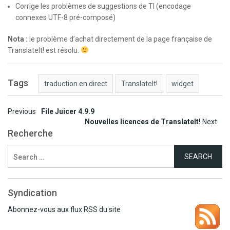
Corrige les problèmes de suggestions de TI (encodage
connexes UTF-8 pré-composé)
Nota :
le problème d’achat directement de la page française de
TranslateIt! est résolu.
Tags
traduction en direct
TranslateIt!
widget
Post
Previous
File Juicer 4.9.9
Nouvelles licences de TranslateIt!
Next
navigation
Recherche
Search
for:
Syndication
Abonnez-vous aux flux RSS du site