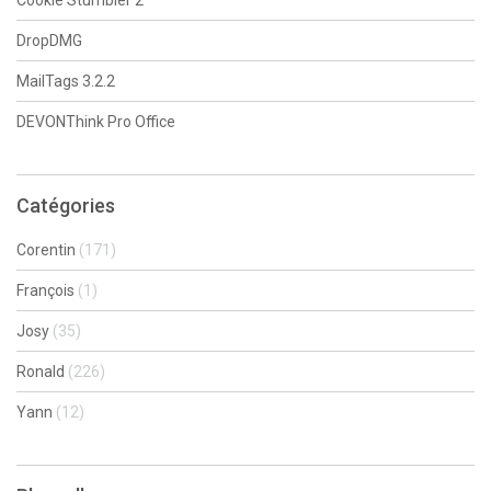
Cookie Stumbler 2
DropDMG
MailTags 3.2.2
DEVONThink Pro Office
Catégories
Corentin
(171)
François
(1)
Josy
(35)
Ronald
(226)
Yann
(12)