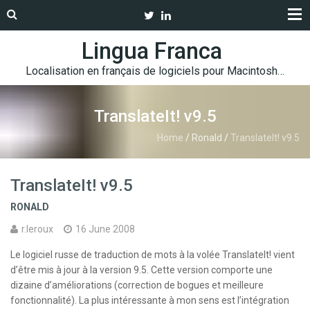
Lingua Franca
Localisation en français de logiciels pour Macintosh…
TranslateIt! v9.5
Home
/
Ronald
/
TranslateIt! v9.5
TranslateIt! v9.5
RONALD
r.leroux
16 June 2008
Le logiciel russe de traduction de mots à la volée TranslateIt! vient
d’être mis à jour à la version 9.5. Cette version comporte une
dizaine d’améliorations (correction de bogues et meilleure
fonctionnalité). La plus intéressante à mon sens est l’intégration