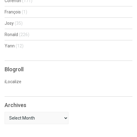
Corentin
(171)
François
(1)
Josy
(35)
Ronald
(226)
Yann
(12)
Blogroll
iLocalize
Archives
Archives