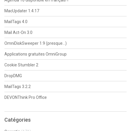
Agenda 10 disponible en français !!
MacUpdater 1.4.17
MailTags 4.0
Mail Act-On 3.0
OmniDiskSweeper 1.9 (presque…)
Applications gratuites OmniGroup
Cookie Stumbler 2
DropDMG
MailTags 3.2.2
DEVONThink Pro Office
Catégories