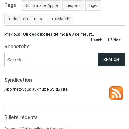
Tags
Dictionnaire Apple
Leopard
Tiger
traduction de mots
TranslateIt!
Post
Previous
Un des disques de mon G3 se meurt…
Leech 1.1.3
Next
navigation
Recherche
Search
for:
Syndication
Abonnez-vous aux flux RSS du site
Billets récents