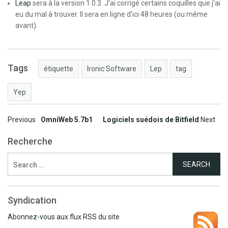
Leap
sera à la version 1.0.3. J’ai corrigé certains coquilles que j’ai
eu du mal à trouver. Il sera en ligne d’ici 48 heures (ou même
avant).
Tags
étiquette
Ironic Software
Lep
tag
Yep
Post
Previous
OmniWeb 5.7b1
Logiciels suédois de Bitfield
Next
navigation
Recherche
Search
for:
Syndication
Abonnez-vous aux flux RSS du site