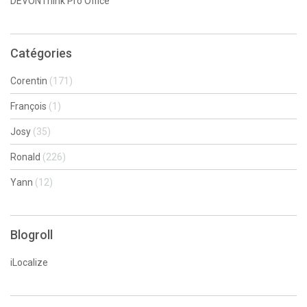
DEVONThink Pro Office
Catégories
Corentin
(171)
François
(1)
Josy
(35)
Ronald
(226)
Yann
(12)
Blogroll
iLocalize