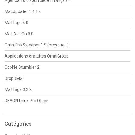
Agenda 10 disponible en français !!
MacUpdater 1.4.17
MailTags 4.0
Mail Act-On 3.0
OmniDiskSweeper 1.9 (presque…)
Applications gratuites OmniGroup
Cookie Stumbler 2
DropDMG
MailTags 3.2.2
DEVONThink Pro Office
Catégories