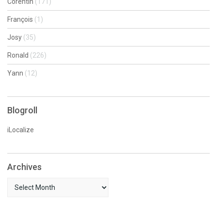
Corentin
(171)
François
(1)
Josy
(35)
Ronald
(226)
Yann
(12)
Blogroll
iLocalize
Archives
Archives