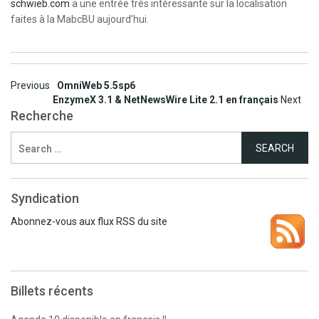
schwieb.com
a une entrée très intéressante sur la localisation
faites à la MabcBU aujourd’hui.
Post
Previous
OmniWeb 5.5sp6
EnzymeX 3.1 & NetNewsWire Lite 2.1 en français
Next
navigation
Recherche
Search
for:
Syndication
Abonnez-vous aux flux RSS du site
Billets récents