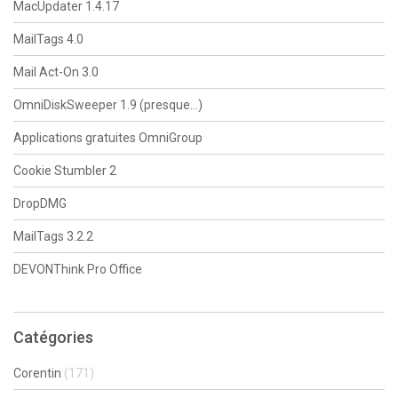
MacUpdater 1.4.17
MailTags 4.0
Mail Act-On 3.0
OmniDiskSweeper 1.9 (presque…)
Applications gratuites OmniGroup
Cookie Stumbler 2
DropDMG
MailTags 3.2.2
DEVONThink Pro Office
Catégories
Corentin
(171)