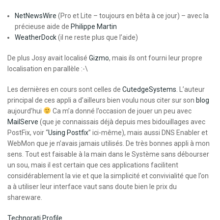
NetNewsWire
(Pro et Lite – toujours en bêta à ce jour) – avec la
précieuse aide de
Philippe Martin
WeatherDock
(il ne reste plus que l’aide)
De plus Josy avait localisé
Gizmo
, mais ils ont fourni leur propre
localisation en parallèle :-\
Les dernières en cours sont celles de
CutedgeSystems
. L’auteur
principal de ces appli a d’ailleurs bien voulu nous citer sur son
blog
aujourd’hui
Ca m’a donné l’occasion de jouer un peu avec
MailServe
(que je connaissais déjà depuis mes bidouillages avec
PostFix, voir “
Using Postfix
” ici-même), mais aussi DNS Enabler et
WebMon que je n’avais jamais utilisés. De très bonnes appli à mon
sens. Tout est faisable à la main dans le Système sans débourser
un sou, mais il est certain que ces applications facilitent
considérablement la vie et que la simplicité et convivialité que l’on
a à utiliser leur interface vaut sans doute bien le prix du
shareware.
Technorati Profile