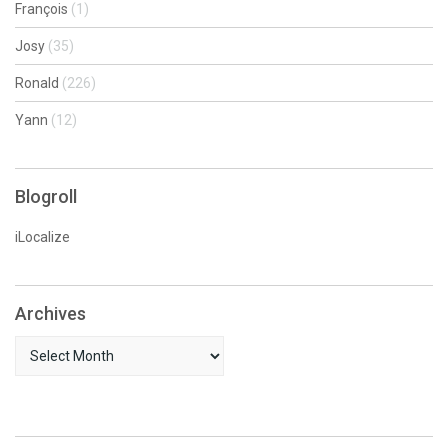
François
(1)
Josy
(35)
Ronald
(226)
Yann
(12)
Blogroll
iLocalize
Archives
Archives