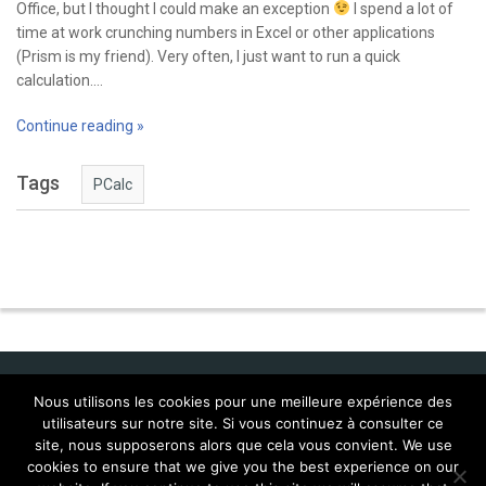
Office, but I thought I could make an exception
I spend a lot of
time at work crunching numbers in Excel or other applications
(Prism is my friend). Very often, I just want to run a quick
calculation.…
Continue reading »
Tags
PCalc
Nous utilisons les cookies pour une meilleure expérience des
utilisateurs sur notre site. Si vous continuez à consulter ce
Idol Corporate
site, nous supposerons alors que cela vous convient. We use
cookies to ensure that we give you the best experience on our
FAQ Mac:WMP 9 (français)
Localisations